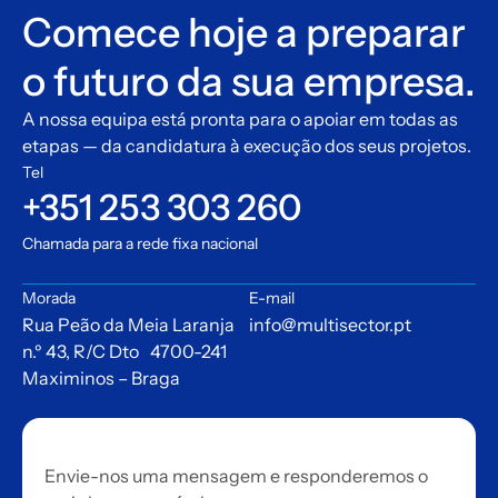
Comece hoje a preparar
o futuro da sua empresa.
A nossa equipa está pronta para o apoiar em todas as
etapas — da candidatura à execução dos seus projetos.
Tel
+351 253 303 260
Chamada para a rede fixa nacional
Morada
E-mail
Rua Peão da Meia Laranja
info@multisector.pt
n.º 43, R/C Dto 4700-241
Maximinos – Braga
Envie-nos uma mensagem e responderemos o