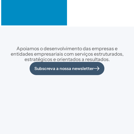
Apoiamos o desenvolvimento das empresas e
entidades empresariais com serviços estruturados,
estratégicos e orientados a resultados.
Subscreva a nossa newsletter
Serviços
Sobre a
Fale Connosco
Candidaturas a
Multisector
Rua Peão da Meia
Incentivos ao
Quem Somos
Laranja n.º 43, R/C
Investimento
Dto 4700-241
Equipa
Apoio à Execução e
Maximinos –
Gestão de Projetos
Clientes
Braga
Candidaturas a
Casos de Sucesso
(+351) 253 303
Incentivos Fiscais