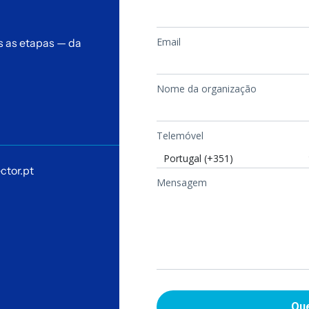
s as etapas — da
ctor.pt