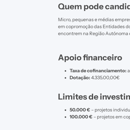
Quem pode candid
Micro, pequenas e médias empre
em copromoção das Entidades do s
encontrem na Região Autónoma d
Apoio financeiro
Taxa de cofinanciamento:
a
Dotação:
4.335.00,00€
Limites de investi
50.000 €
– projetos individ
100.000 €
– projetos em c