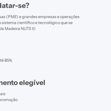
atar-se?
sas (PME) e grandes empresas e operações
istema científico e tecnológico que se
a Madeira NUTS II)
té 85%
mento elegível
uais
opromoção