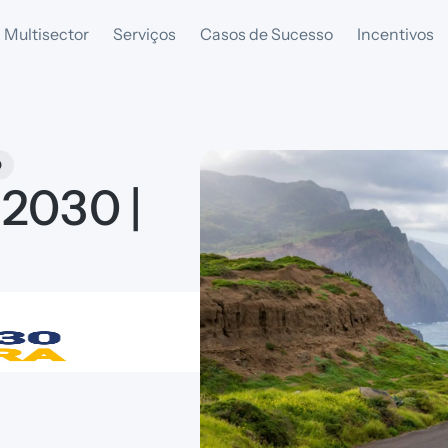
 Multisector
Serviços
Casos de Sucesso
Incentivos
O
 2030 |