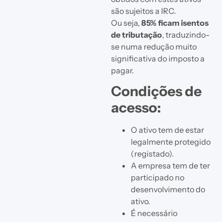
são sujeitos a IRC.
Ou seja,
85% ficam isentos
de tributação
, traduzindo-
se numa redução muito
significativa do imposto a
pagar.
Condições de
acesso:
O ativo tem de estar
legalmente protegido
(registado).
A empresa tem de ter
participado no
desenvolvimento do
ativo.
É necessário