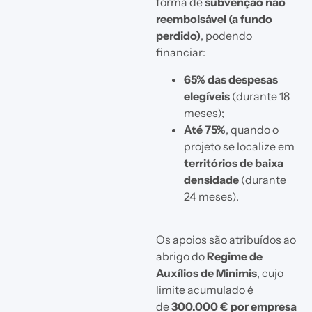
forma de
subvenção não
reembolsável (a fundo
perdido)
, podendo
financiar:
65% das despesas
elegíveis
(durante 18
meses);
Até 75%
, quando o
projeto se localize em
territórios de baixa
densidade
(durante
24 meses).
Os apoios são atribuídos ao
abrigo do
Regime de
Auxílios de Minimis
, cujo
limite acumulado é
de
300.000 € por empresa