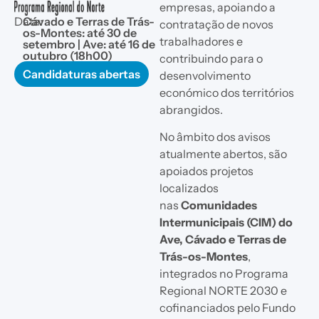
empresas, apoiando a
Data:
Cávado e Terras de Trás-
contratação de novos
os-Montes: até 30 de
trabalhadores e
setembro | Ave: até 16 de
outubro (18h00)
contribuindo para o
Candidaturas abertas
desenvolvimento
económico dos territórios
abrangidos.
No âmbito dos avisos
atualmente abertos, são
apoiados projetos
localizados
nas
Comunidades
Intermunicipais (CIM) do
Ave, Cávado e Terras de
Trás-os-Montes
,
integrados no Programa
Regional NORTE 2030 e
cofinanciados pelo Fundo