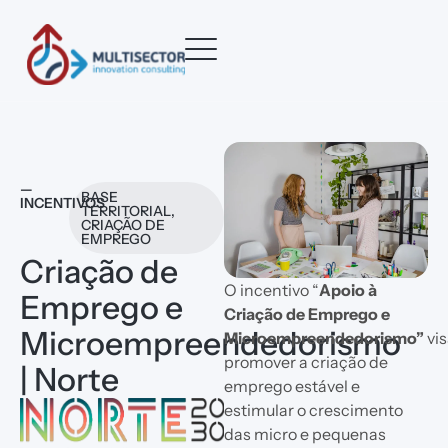
—
BASE
INCENTIVOS
TERRITORIAL
,
CRIAÇÃO DE
EMPREGO
Criação de
O incentivo “
Apoio à
Emprego e
Criação de Emprego e
Microempreendedorismo
Microempreendedorismo”
vis
promover a criação de
| Norte
emprego estável e
estimular o crescimento
das micro e pequenas