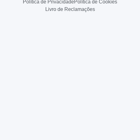
Política de Privacidade
Política de Cookies
Livro de Reclamações
Mantenha-se atualizado com
as oportunidades de
financiamento
Receba no seu e-mail os principais avisos de incentivos,
dicas práticas para candidaturas e conteúdos exclusivos
sobre inovação, gestão e fiscalidade.
Sem spam. Só o que importa para fazer o seu projeto
acontecer.