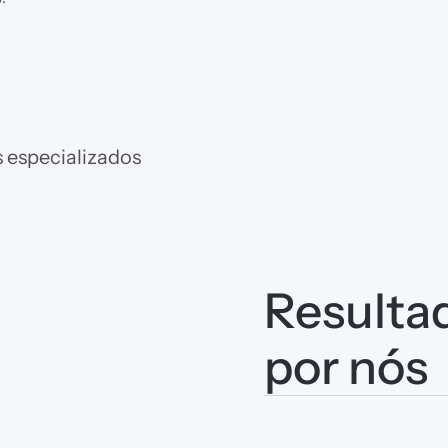
0
 especializados
Resulta
por nós