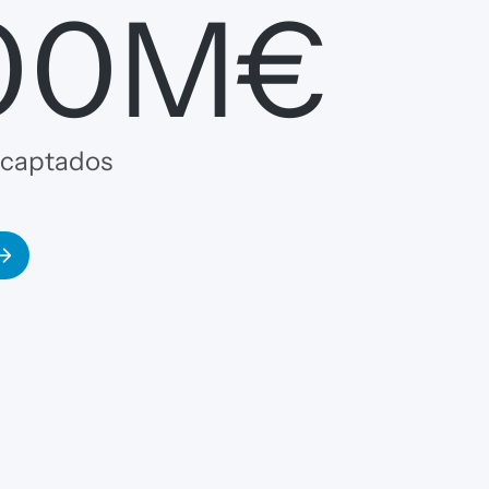
00M€
+
 captados
Clien