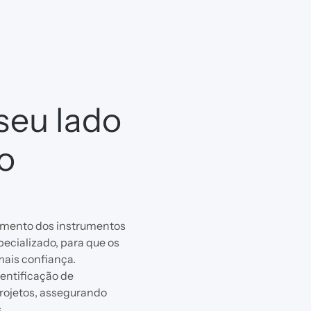
 seu lado
o
imento dos instrumentos
cializado, para que os
mais confiança.
entificação de
projetos, assegurando
.